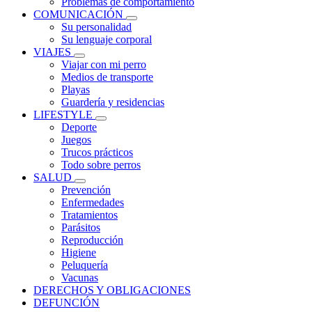
Problemas de comportamiento
COMUNICACIÓN
Su personalidad
Su lenguaje corporal
VIAJES
Viajar con mi perro
Medios de transporte
Playas
Guardería y residencias
LIFESTYLE
Deporte
Juegos
Trucos prácticos
Todo sobre perros
SALUD
Prevención
Enfermedades
Tratamientos
Parásitos
Reproducción
Higiene
Peluquería
Vacunas
DERECHOS Y OBLIGACIONES
DEFUNCIÓN