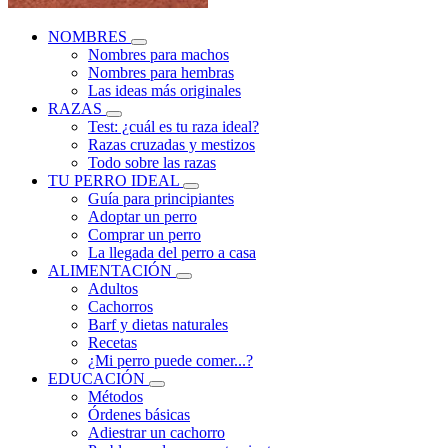
NOMBRES
Nombres para machos
Nombres para hembras
Las ideas más originales
RAZAS
Test: ¿cuál es tu raza ideal?
Razas cruzadas y mestizos
Todo sobre las razas
TU PERRO IDEAL
Guía para principiantes
Adoptar un perro
Comprar un perro
La llegada del perro a casa
ALIMENTACIÓN
Adultos
Cachorros
Barf y dietas naturales
Recetas
¿Mi perro puede comer...?
EDUCACIÓN
Métodos
Órdenes básicas
Adiestrar un cachorro