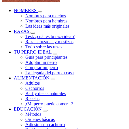
NOMBRES
Nombres para machos
Nombres para hembras
Las ideas más originales
RAZAS
Test: ¿cuál es tu raza ideal?
Razas cruzadas y mestizos
Todo sobre las razas
TU PERRO IDEAL
Guía para principiantes
Adoptar un perro
Comprar un perro
La llegada del perro a casa
ALIMENTACIÓN
Adultos
Cachorros
Barf y dietas naturales
Recetas
¿Mi perro puede comer...?
EDUCACIÓN
Métodos
Órdenes básicas
Adiestrar un cachorro