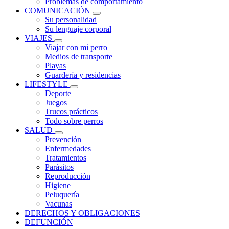
Problemas de comportamiento
COMUNICACIÓN
Su personalidad
Su lenguaje corporal
VIAJES
Viajar con mi perro
Medios de transporte
Playas
Guardería y residencias
LIFESTYLE
Deporte
Juegos
Trucos prácticos
Todo sobre perros
SALUD
Prevención
Enfermedades
Tratamientos
Parásitos
Reproducción
Higiene
Peluquería
Vacunas
DERECHOS Y OBLIGACIONES
DEFUNCIÓN