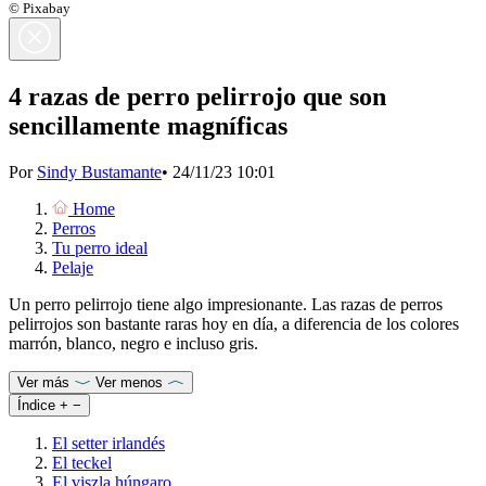
© Pixabay
4 razas de perro pelirrojo que son
sencillamente magníficas
Por
Sindy Bustamante
•
24/11/23 10:01
Home
Perros
Tu perro ideal
Pelaje
Un perro pelirrojo tiene algo impresionante. Las razas de perros
pelirrojos son bastante raras hoy en día, a diferencia de los colores
marrón, blanco, negro e incluso gris.
Ver más
Ver menos
Índice
+
−
El setter irlandés
El teckel
El viszla húngaro