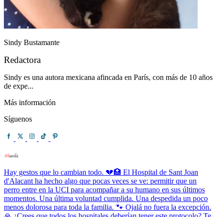
Sindy Bustamante
Redactora
Sindy es una autora mexicana afincada en París, con más de 10 años
de expe...
Más información
Síguenos
Hay gestos que lo cambian todo. 💔🏥 El Hospital de Sant Joan
d'Alacant ha hecho algo que pocas veces se ve: permitir que un
perro entre en la UCI para acompañar a su humano en sus últimos
momentos. Una última voluntad cumplida. Una despedida un poco
menos dolorosa para toda la familia. 🐾 Ojalá no fuera la excepción.
🙏 ¿Crees que todos los hospitales deberían tener este protocolo? Te