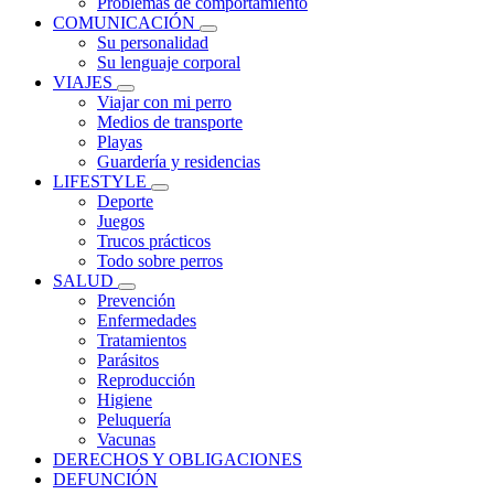
Problemas de comportamiento
COMUNICACIÓN
Su personalidad
Su lenguaje corporal
VIAJES
Viajar con mi perro
Medios de transporte
Playas
Guardería y residencias
LIFESTYLE
Deporte
Juegos
Trucos prácticos
Todo sobre perros
SALUD
Prevención
Enfermedades
Tratamientos
Parásitos
Reproducción
Higiene
Peluquería
Vacunas
DERECHOS Y OBLIGACIONES
DEFUNCIÓN