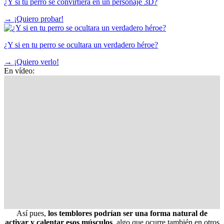
¿Y si tu perro se convirtiera en un personaje 3D?
→
¡Quiero probar!
¿Y si en tu perro se ocultara un verdadero héroe?
→
¡Quiero verlo!
En vídeo:
Así pues,
los temblores podrían ser una forma natural de
activar y calentar esos músculos
, algo que ocurre también en otros