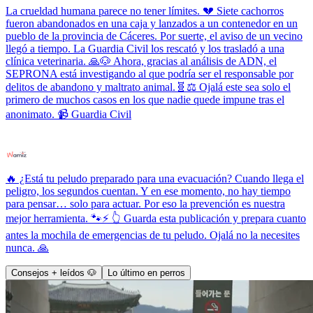
La crueldad humana parece no tener límites. 💔 Siete cachorros
fueron abandonados en una caja y lanzados a un contenedor en un
pueblo de la provincia de Cáceres. Por suerte, el aviso de un vecino
llegó a tiempo. La Guardia Civil los rescató y los trasladó a una
clínica veterinaria. 🙏🐶 Ahora, gracias al análisis de ADN, el
SEPRONA está investigando al que podría ser el responsable por
delitos de abandono y maltrato animal.🧬⚖️ Ojalá este sea solo el
primero de muchos casos en los que nadie quede impune tras el
anonimato. 📹 Guardia Civil
🔥 ¿Está tu peludo preparado para una evacuación? Cuando llega el
peligro, los segundos cuentan. Y en ese momento, no hay tiempo
para pensar… solo para actuar. Por eso la prevención es nuestra
mejor herramienta. 🐾⚡ 👆 Guarda esta publicación y prepara cuanto
antes la mochila de emergencias de tu peludo. Ojalá no la necesites
nunca. 🙏
Consejos + leídos 🐶
Lo último en perros