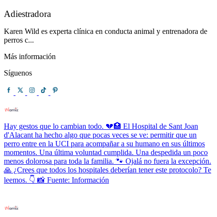
Adiestradora
Karen Wild es experta clínica en conducta animal y entrenadora de
perros c...
Más información
Síguenos
Hay gestos que lo cambian todo. 💔🏥 El Hospital de Sant Joan
d'Alacant ha hecho algo que pocas veces se ve: permitir que un
perro entre en la UCI para acompañar a su humano en sus últimos
momentos. Una última voluntad cumplida. Una despedida un poco
menos dolorosa para toda la familia. 🐾 Ojalá no fuera la excepción.
🙏 ¿Crees que todos los hospitales deberían tener este protocolo? Te
leemos. 👇 📸 Fuente: Información