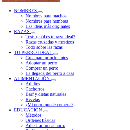
NOMBRES
Nombres para machos
Nombres para hembras
Las ideas más originales
RAZAS
Test: ¿cuál es tu raza ideal?
Razas cruzadas y mestizos
Todo sobre las razas
TU PERRO IDEAL
Guía para principiantes
Adoptar un perro
Comprar un perro
La llegada del perro a casa
ALIMENTACIÓN
Adultos
Cachorros
Barf y dietas naturales
Recetas
¿Mi perro puede comer...?
EDUCACIÓN
Métodos
Órdenes básicas
Adiestrar un cachorro