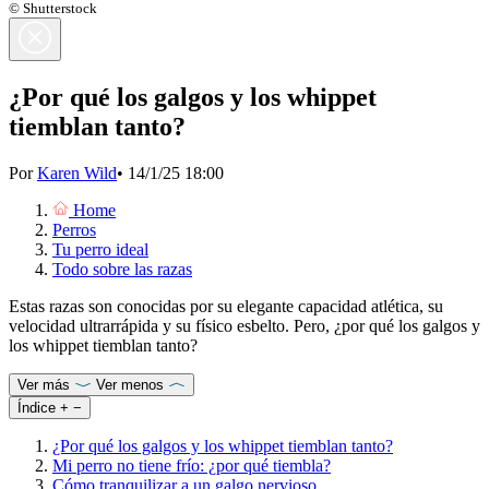
© Shutterstock
¿Por qué los galgos y los whippet
tiemblan tanto?
Por
Karen Wild
•
14/1/25 18:00
Home
Perros
Tu perro ideal
Todo sobre las razas
Estas razas son conocidas por su elegante capacidad atlética, su
velocidad ultrarrápida y su físico esbelto. Pero, ¿por qué los galgos y
los whippet tiemblan tanto?
Ver más
Ver menos
Índice
+
−
¿Por qué los galgos y los whippet tiemblan tanto?
Mi perro no tiene frío: ¿por qué tiembla?
Cómo tranquilizar a un galgo nervioso