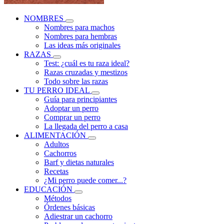
NOMBRES
Nombres para machos
Nombres para hembras
Las ideas más originales
RAZAS
Test: ¿cuál es tu raza ideal?
Razas cruzadas y mestizos
Todo sobre las razas
TU PERRO IDEAL
Guía para principiantes
Adoptar un perro
Comprar un perro
La llegada del perro a casa
ALIMENTACIÓN
Adultos
Cachorros
Barf y dietas naturales
Recetas
¿Mi perro puede comer...?
EDUCACIÓN
Métodos
Órdenes básicas
Adiestrar un cachorro