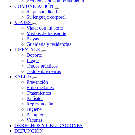
Problemas de comportamiento
COMUNICACIÓN
Su personalidad
Su lenguaje corporal
VIAJES
Viajar con mi perro
Medios de transporte
Playas
Guardería y residencias
LIFESTYLE
Deporte
Juegos
Trucos prácticos
Todo sobre perros
SALUD
Prevención
Enfermedades
Tratamientos
Parásitos
Reproducción
Higiene
Peluquería
Vacunas
DERECHOS Y OBLIGACIONES
DEFUNCIÓN