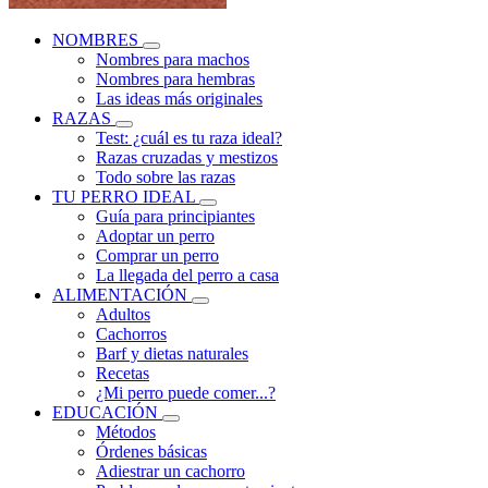
NOMBRES
Nombres para machos
Nombres para hembras
Las ideas más originales
RAZAS
Test: ¿cuál es tu raza ideal?
Razas cruzadas y mestizos
Todo sobre las razas
TU PERRO IDEAL
Guía para principiantes
Adoptar un perro
Comprar un perro
La llegada del perro a casa
ALIMENTACIÓN
Adultos
Cachorros
Barf y dietas naturales
Recetas
¿Mi perro puede comer...?
EDUCACIÓN
Métodos
Órdenes básicas
Adiestrar un cachorro