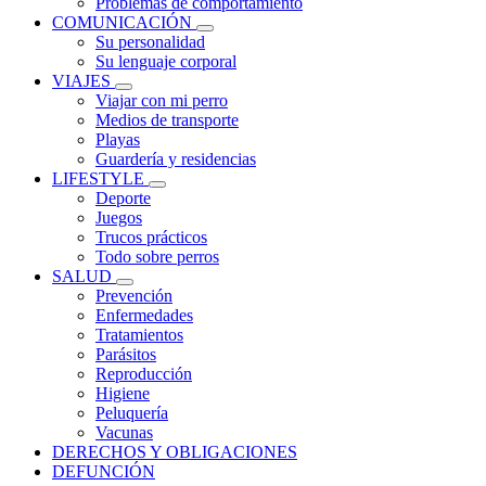
Problemas de comportamiento
COMUNICACIÓN
Su personalidad
Su lenguaje corporal
VIAJES
Viajar con mi perro
Medios de transporte
Playas
Guardería y residencias
LIFESTYLE
Deporte
Juegos
Trucos prácticos
Todo sobre perros
SALUD
Prevención
Enfermedades
Tratamientos
Parásitos
Reproducción
Higiene
Peluquería
Vacunas
DERECHOS Y OBLIGACIONES
DEFUNCIÓN