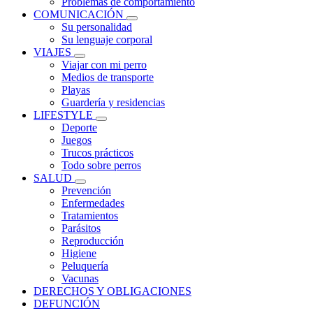
Problemas de comportamiento
COMUNICACIÓN
Su personalidad
Su lenguaje corporal
VIAJES
Viajar con mi perro
Medios de transporte
Playas
Guardería y residencias
LIFESTYLE
Deporte
Juegos
Trucos prácticos
Todo sobre perros
SALUD
Prevención
Enfermedades
Tratamientos
Parásitos
Reproducción
Higiene
Peluquería
Vacunas
DERECHOS Y OBLIGACIONES
DEFUNCIÓN