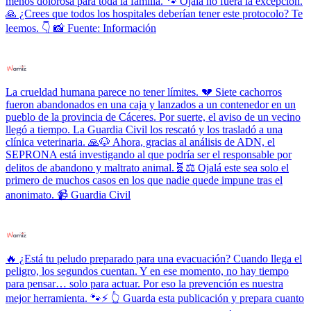
menos dolorosa para toda la familia. 🐾 Ojalá no fuera la excepción.
🙏 ¿Crees que todos los hospitales deberían tener este protocolo? Te
leemos. 👇 📸 Fuente: Información
La crueldad humana parece no tener límites. 💔 Siete cachorros
fueron abandonados en una caja y lanzados a un contenedor en un
pueblo de la provincia de Cáceres. Por suerte, el aviso de un vecino
llegó a tiempo. La Guardia Civil los rescató y los trasladó a una
clínica veterinaria. 🙏🐶 Ahora, gracias al análisis de ADN, el
SEPRONA está investigando al que podría ser el responsable por
delitos de abandono y maltrato animal.🧬⚖️ Ojalá este sea solo el
primero de muchos casos en los que nadie quede impune tras el
anonimato. 📹 Guardia Civil
🔥 ¿Está tu peludo preparado para una evacuación? Cuando llega el
peligro, los segundos cuentan. Y en ese momento, no hay tiempo
para pensar… solo para actuar. Por eso la prevención es nuestra
mejor herramienta. 🐾⚡ 👆 Guarda esta publicación y prepara cuanto