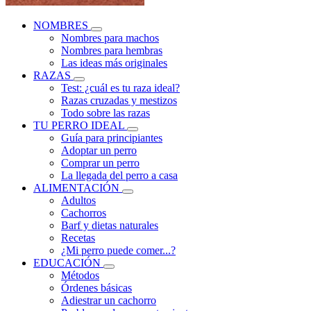
NOMBRES
Nombres para machos
Nombres para hembras
Las ideas más originales
RAZAS
Test: ¿cuál es tu raza ideal?
Razas cruzadas y mestizos
Todo sobre las razas
TU PERRO IDEAL
Guía para principiantes
Adoptar un perro
Comprar un perro
La llegada del perro a casa
ALIMENTACIÓN
Adultos
Cachorros
Barf y dietas naturales
Recetas
¿Mi perro puede comer...?
EDUCACIÓN
Métodos
Órdenes básicas
Adiestrar un cachorro