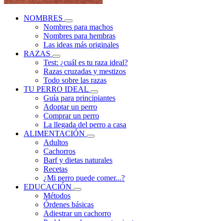
NOMBRES
Nombres para machos
Nombres para hembras
Las ideas más originales
RAZAS
Test: ¿cuál es tu raza ideal?
Razas cruzadas y mestizos
Todo sobre las razas
TU PERRO IDEAL
Guía para principiantes
Adoptar un perro
Comprar un perro
La llegada del perro a casa
ALIMENTACIÓN
Adultos
Cachorros
Barf y dietas naturales
Recetas
¿Mi perro puede comer...?
EDUCACIÓN
Métodos
Órdenes básicas
Adiestrar un cachorro