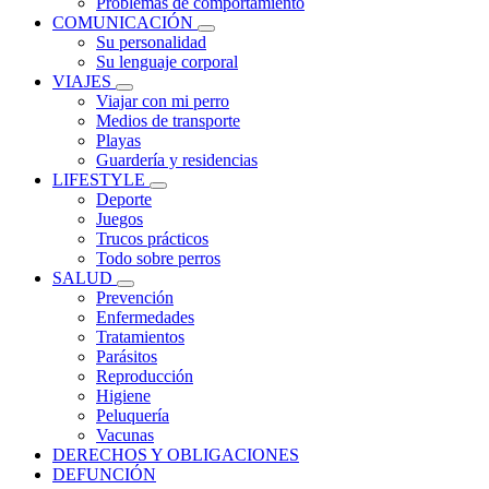
Problemas de comportamiento
COMUNICACIÓN
Su personalidad
Su lenguaje corporal
VIAJES
Viajar con mi perro
Medios de transporte
Playas
Guardería y residencias
LIFESTYLE
Deporte
Juegos
Trucos prácticos
Todo sobre perros
SALUD
Prevención
Enfermedades
Tratamientos
Parásitos
Reproducción
Higiene
Peluquería
Vacunas
DERECHOS Y OBLIGACIONES
DEFUNCIÓN