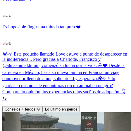
Es imposible fingir una mirada tan pura ❤️
😭🐶 Este pequeño llamado Love estuvo a punto de desaparecer en
la indiferencia... Pero gracias a Charlotte, Francisco y
@almaanimal.tulum, comenzó su lucha por la vida. 💪❤️ Desde la
carretera en México, hasta su nueva familia en Francia: un viaje
conmovedor lleno de amor, solidaridad y esperanza.🌍✨ Y tú
¿harías lo mismo si te encontraras con un animal en peligro?
Comparte tu opinión, tus experiencias o tus sueños de adopción. 👇
🐾
Consejos + leídos 🐶
Lo último en perros