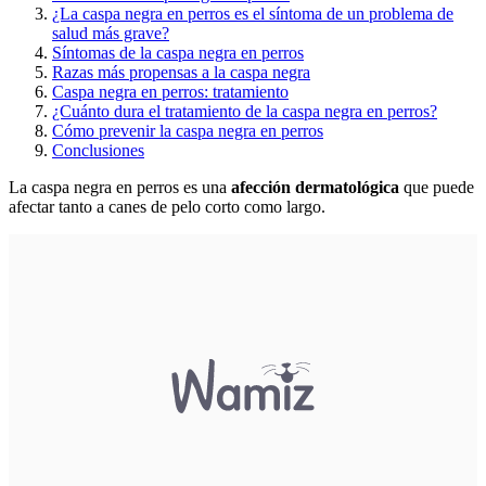
¿La caspa negra en perros es el síntoma de un problema de
salud más grave?
Síntomas de la caspa negra en perros
Razas más propensas a la caspa negra
Caspa negra en perros: tratamiento
¿Cuánto dura el tratamiento de la caspa negra en perros?
Cómo prevenir la caspa negra en perros
Conclusiones
La caspa negra en perros es una
afección dermatológica
que puede
afectar tanto a canes de pelo corto como largo.