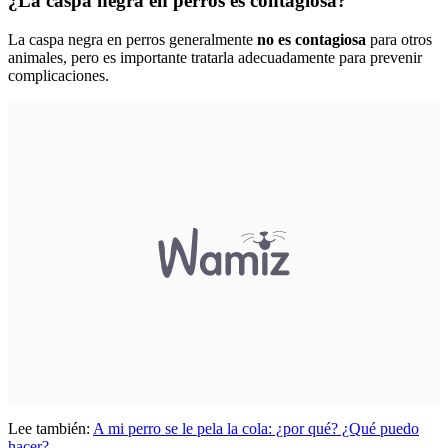
¿La caspa negra en perros es contagiosa?
La caspa negra en perros generalmente
no es contagiosa
para otros
animales, pero es importante tratarla adecuadamente para prevenir
complicaciones.
Lee también:
A mi perro se le pela la cola: ¿por qué? ¿Qué puedo
hacer?