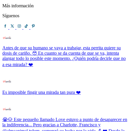
Más información
Síguenos
Antes de que su humano se vaya a trabajar, esta perrita quiere su
dosis de cariño. 🥹 En cuanto se da cuenta de que se va, intenta
alargar todo lo posible este momento. ¿Quién podría decirle que no
a esa mirada? ❤️
Es imposible fingir una mirada tan pura ❤️
😭🐶 Este pequeño llamado Love estuvo a punto de desaparecer en
la indiferencia... Pero gracias a Charlotte, Francisco y
@almaanimal.tulum, comenzó su lucha por la vida. 💪❤️ Desde la