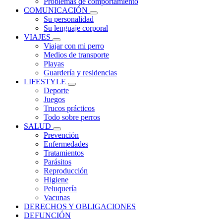
Problemas de comportamiento
COMUNICACIÓN
Su personalidad
Su lenguaje corporal
VIAJES
Viajar con mi perro
Medios de transporte
Playas
Guardería y residencias
LIFESTYLE
Deporte
Juegos
Trucos prácticos
Todo sobre perros
SALUD
Prevención
Enfermedades
Tratamientos
Parásitos
Reproducción
Higiene
Peluquería
Vacunas
DERECHOS Y OBLIGACIONES
DEFUNCIÓN