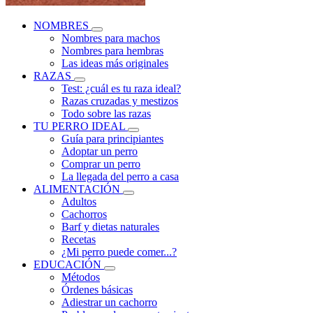
NOMBRES
Nombres para machos
Nombres para hembras
Las ideas más originales
RAZAS
Test: ¿cuál es tu raza ideal?
Razas cruzadas y mestizos
Todo sobre las razas
TU PERRO IDEAL
Guía para principiantes
Adoptar un perro
Comprar un perro
La llegada del perro a casa
ALIMENTACIÓN
Adultos
Cachorros
Barf y dietas naturales
Recetas
¿Mi perro puede comer...?
EDUCACIÓN
Métodos
Órdenes básicas
Adiestrar un cachorro