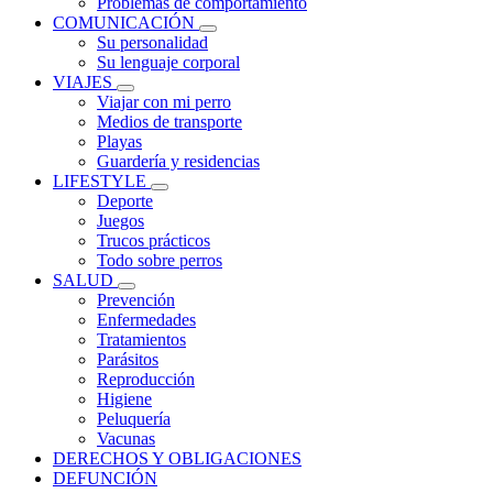
Problemas de comportamiento
COMUNICACIÓN
Su personalidad
Su lenguaje corporal
VIAJES
Viajar con mi perro
Medios de transporte
Playas
Guardería y residencias
LIFESTYLE
Deporte
Juegos
Trucos prácticos
Todo sobre perros
SALUD
Prevención
Enfermedades
Tratamientos
Parásitos
Reproducción
Higiene
Peluquería
Vacunas
DERECHOS Y OBLIGACIONES
DEFUNCIÓN