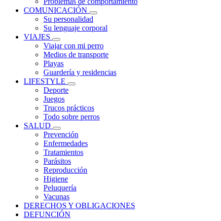
Problemas de comportamiento
COMUNICACIÓN
Su personalidad
Su lenguaje corporal
VIAJES
Viajar con mi perro
Medios de transporte
Playas
Guardería y residencias
LIFESTYLE
Deporte
Juegos
Trucos prácticos
Todo sobre perros
SALUD
Prevención
Enfermedades
Tratamientos
Parásitos
Reproducción
Higiene
Peluquería
Vacunas
DERECHOS Y OBLIGACIONES
DEFUNCIÓN