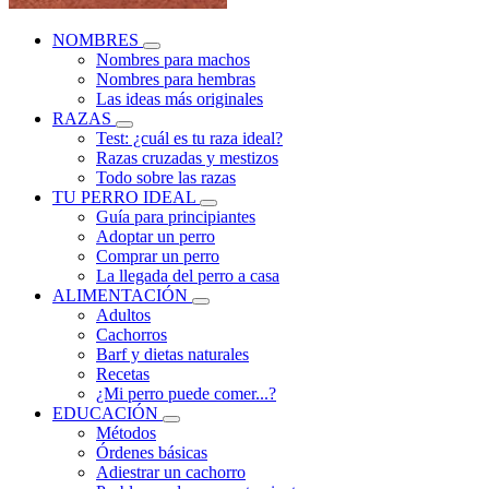
NOMBRES
Nombres para machos
Nombres para hembras
Las ideas más originales
RAZAS
Test: ¿cuál es tu raza ideal?
Razas cruzadas y mestizos
Todo sobre las razas
TU PERRO IDEAL
Guía para principiantes
Adoptar un perro
Comprar un perro
La llegada del perro a casa
ALIMENTACIÓN
Adultos
Cachorros
Barf y dietas naturales
Recetas
¿Mi perro puede comer...?
EDUCACIÓN
Métodos
Órdenes básicas
Adiestrar un cachorro