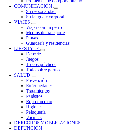
Problemas de comportamiento
COMUNICACIÓN
Su personalidad
Su lenguaje corporal
VIAJES
Viajar con mi perro
Medios de transporte
Playas
Guardería y residencias
LIFESTYLE
Deporte
Juegos
Trucos prácticos
Todo sobre perros
SALUD
Prevención
Enfermedades
Tratamientos
Parásitos
Reproducción
Higiene
Peluquería
Vacunas
DERECHOS Y OBLIGACIONES
DEFUNCIÓN