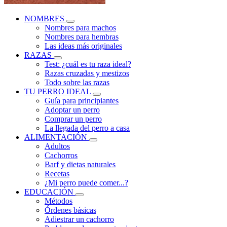
NOMBRES
Nombres para machos
Nombres para hembras
Las ideas más originales
RAZAS
Test: ¿cuál es tu raza ideal?
Razas cruzadas y mestizos
Todo sobre las razas
TU PERRO IDEAL
Guía para principiantes
Adoptar un perro
Comprar un perro
La llegada del perro a casa
ALIMENTACIÓN
Adultos
Cachorros
Barf y dietas naturales
Recetas
¿Mi perro puede comer...?
EDUCACIÓN
Métodos
Órdenes básicas
Adiestrar un cachorro