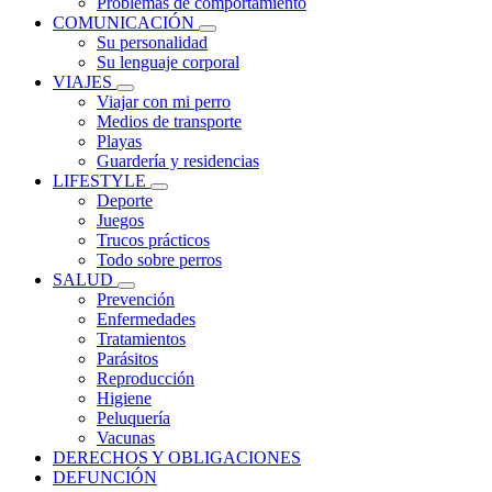
Problemas de comportamiento
COMUNICACIÓN
Su personalidad
Su lenguaje corporal
VIAJES
Viajar con mi perro
Medios de transporte
Playas
Guardería y residencias
LIFESTYLE
Deporte
Juegos
Trucos prácticos
Todo sobre perros
SALUD
Prevención
Enfermedades
Tratamientos
Parásitos
Reproducción
Higiene
Peluquería
Vacunas
DERECHOS Y OBLIGACIONES
DEFUNCIÓN