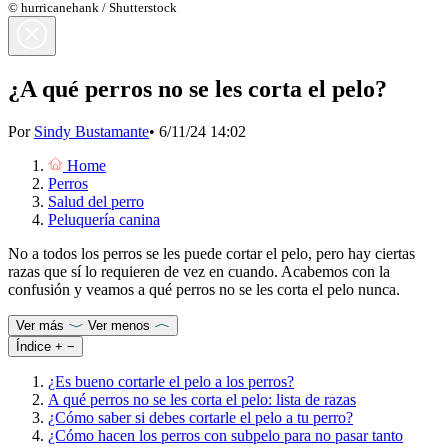
© hurricanehank / Shutterstock
¿A qué perros no se les corta el pelo?
Por
Sindy Bustamante
•
6/11/24 14:02
Home
Perros
Salud del perro
Peluquería canina
No a todos los perros se les puede cortar el pelo, pero hay ciertas
razas que sí lo requieren de vez en cuando. Acabemos con la
confusión y veamos a qué perros no se les corta el pelo nunca.
Ver más
Ver menos
Índice
+
−
¿Es bueno cortarle el pelo a los perros?
A qué perros no se les corta el pelo: lista de razas
¿Cómo saber si debes cortarle el pelo a tu perro?
¿Cómo hacen los perros con subpelo para no pasar tanto