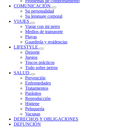
Problemas de comportamiento
COMUNICACIÓN
Su personalidad
Su lenguaje corporal
VIAJES
Viajar con mi perro
Medios de transporte
Playas
Guardería y residencias
LIFESTYLE
Deporte
Juegos
Trucos prácticos
Todo sobre perros
SALUD
Prevención
Enfermedades
Tratamientos
Parásitos
Reproducción
Higiene
Peluquería
Vacunas
DERECHOS Y OBLIGACIONES
DEFUNCIÓN