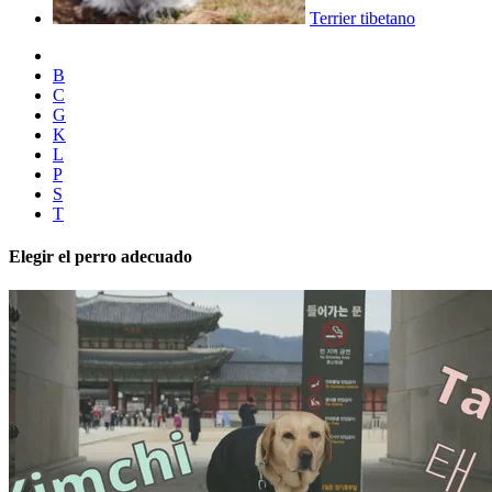
Terrier tibetano
B
C
G
K
L
P
S
T
Elegir el perro adecuado