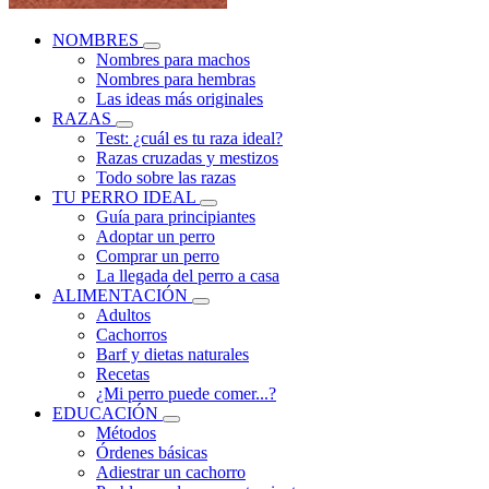
NOMBRES
Nombres para machos
Nombres para hembras
Las ideas más originales
RAZAS
Test: ¿cuál es tu raza ideal?
Razas cruzadas y mestizos
Todo sobre las razas
TU PERRO IDEAL
Guía para principiantes
Adoptar un perro
Comprar un perro
La llegada del perro a casa
ALIMENTACIÓN
Adultos
Cachorros
Barf y dietas naturales
Recetas
¿Mi perro puede comer...?
EDUCACIÓN
Métodos
Órdenes básicas
Adiestrar un cachorro