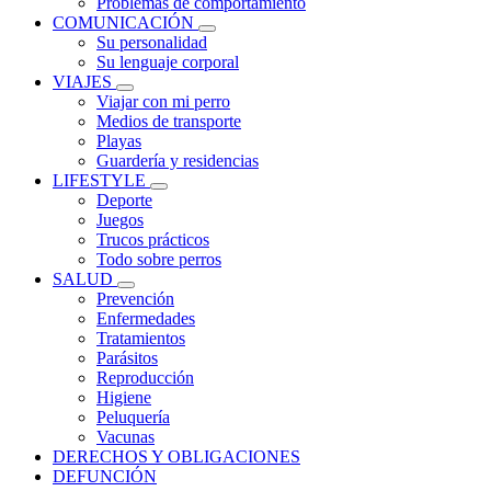
Problemas de comportamiento
COMUNICACIÓN
Su personalidad
Su lenguaje corporal
VIAJES
Viajar con mi perro
Medios de transporte
Playas
Guardería y residencias
LIFESTYLE
Deporte
Juegos
Trucos prácticos
Todo sobre perros
SALUD
Prevención
Enfermedades
Tratamientos
Parásitos
Reproducción
Higiene
Peluquería
Vacunas
DERECHOS Y OBLIGACIONES
DEFUNCIÓN