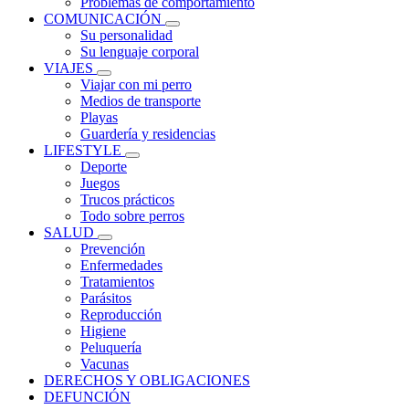
Problemas de comportamiento
COMUNICACIÓN
Su personalidad
Su lenguaje corporal
VIAJES
Viajar con mi perro
Medios de transporte
Playas
Guardería y residencias
LIFESTYLE
Deporte
Juegos
Trucos prácticos
Todo sobre perros
SALUD
Prevención
Enfermedades
Tratamientos
Parásitos
Reproducción
Higiene
Peluquería
Vacunas
DERECHOS Y OBLIGACIONES
DEFUNCIÓN