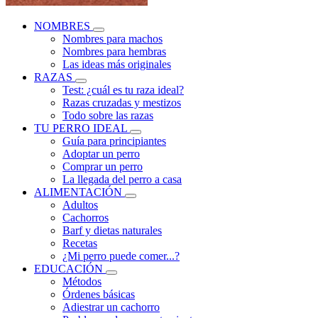
NOMBRES
Nombres para machos
Nombres para hembras
Las ideas más originales
RAZAS
Test: ¿cuál es tu raza ideal?
Razas cruzadas y mestizos
Todo sobre las razas
TU PERRO IDEAL
Guía para principiantes
Adoptar un perro
Comprar un perro
La llegada del perro a casa
ALIMENTACIÓN
Adultos
Cachorros
Barf y dietas naturales
Recetas
¿Mi perro puede comer...?
EDUCACIÓN
Métodos
Órdenes básicas
Adiestrar un cachorro