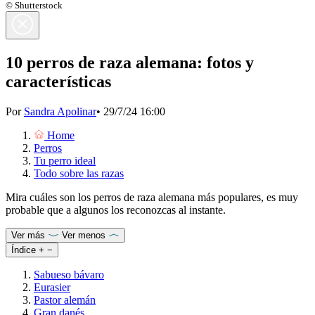
© Shutterstock
10 perros de raza alemana: fotos y
características
Por
Sandra Apolinar
•
29/7/24 16:00
Home
Perros
Tu perro ideal
Todo sobre las razas
Mira cuáles son los perros de raza alemana más populares, es muy
probable que a algunos los reconozcas al instante.
Ver más
Ver menos
Índice
+
−
Sabueso bávaro
Eurasier
Pastor alemán
Gran danés