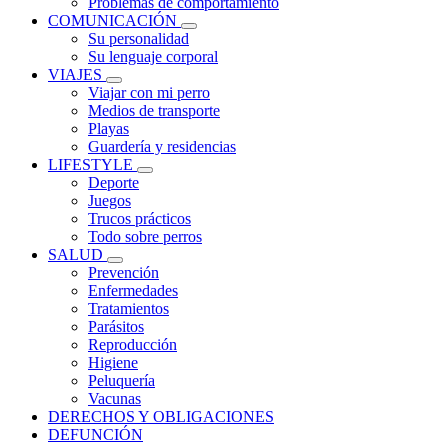
Problemas de comportamiento
COMUNICACIÓN
Su personalidad
Su lenguaje corporal
VIAJES
Viajar con mi perro
Medios de transporte
Playas
Guardería y residencias
LIFESTYLE
Deporte
Juegos
Trucos prácticos
Todo sobre perros
SALUD
Prevención
Enfermedades
Tratamientos
Parásitos
Reproducción
Higiene
Peluquería
Vacunas
DERECHOS Y OBLIGACIONES
DEFUNCIÓN