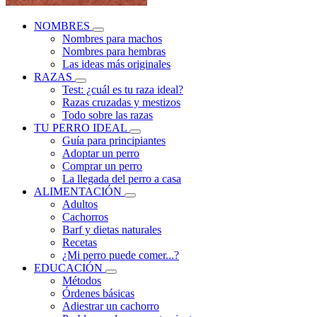
NOMBRES
Nombres para machos
Nombres para hembras
Las ideas más originales
RAZAS
Test: ¿cuál es tu raza ideal?
Razas cruzadas y mestizos
Todo sobre las razas
TU PERRO IDEAL
Guía para principiantes
Adoptar un perro
Comprar un perro
La llegada del perro a casa
ALIMENTACIÓN
Adultos
Cachorros
Barf y dietas naturales
Recetas
¿Mi perro puede comer...?
EDUCACIÓN
Métodos
Órdenes básicas
Adiestrar un cachorro