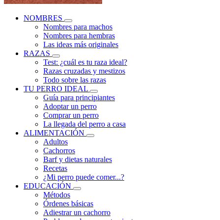
NOMBRES
Nombres para machos
Nombres para hembras
Las ideas más originales
RAZAS
Test: ¿cuál es tu raza ideal?
Razas cruzadas y mestizos
Todo sobre las razas
TU PERRO IDEAL
Guía para principiantes
Adoptar un perro
Comprar un perro
La llegada del perro a casa
ALIMENTACIÓN
Adultos
Cachorros
Barf y dietas naturales
Recetas
¿Mi perro puede comer...?
EDUCACIÓN
Métodos
Órdenes básicas
Adiestrar un cachorro