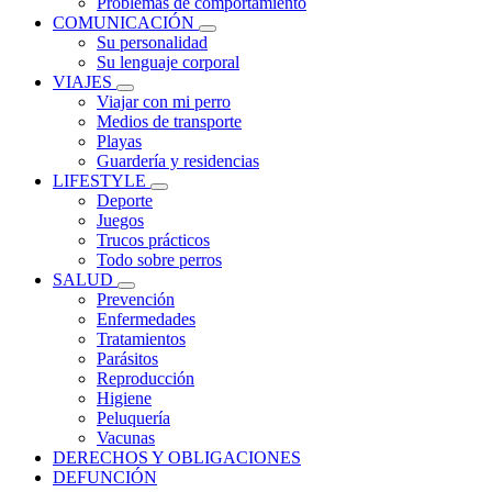
Problemas de comportamiento
COMUNICACIÓN
Su personalidad
Su lenguaje corporal
VIAJES
Viajar con mi perro
Medios de transporte
Playas
Guardería y residencias
LIFESTYLE
Deporte
Juegos
Trucos prácticos
Todo sobre perros
SALUD
Prevención
Enfermedades
Tratamientos
Parásitos
Reproducción
Higiene
Peluquería
Vacunas
DERECHOS Y OBLIGACIONES
DEFUNCIÓN